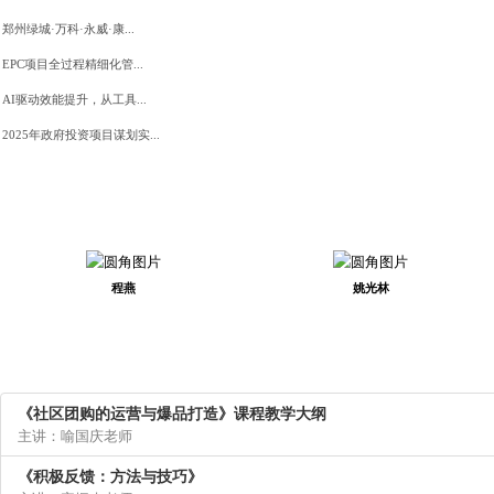
郑州绿城·万科·永威·康...
EPC项目全过程精细化管...
AI驱动效能提升，从工具...
2025年政府投资项目谋划实...
程燕
姚光林
《社区团购的运营与爆品打造》课程教学大纲
主讲：喻国庆老师
《积极反馈：方法与技巧》