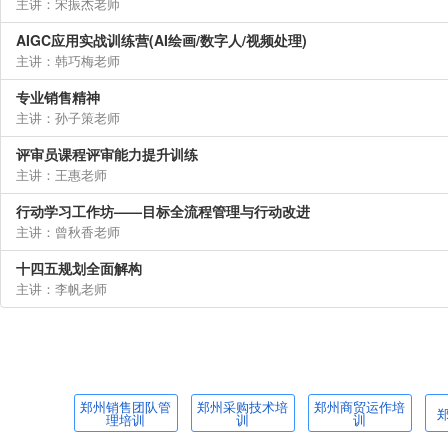
主讲：宋振杰老师
AIGC应用实战训练营(AI绘画/数字人/视频处理)
主讲：韩巧梅老师
专业销售精神
主讲：孙子策老师
评审员课程评审能力提升训练
主讲：王惠老师
行动学习工作坊——目标全流程管理与行动改进
主讲：曾秋香老师
十四五规划全面解构
主讲：李帆老师
郑州销售团队管
郑州采购技术培
郑州商贸运作培
理培训
训
训