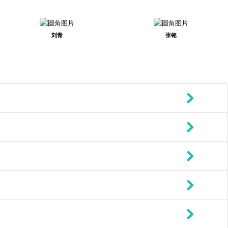
刘青
张铭