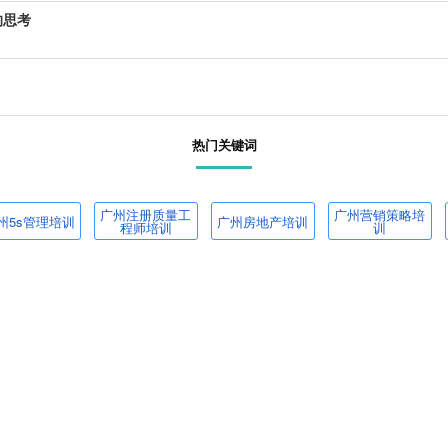
的思考
热门关键词
广州注册质量工
广州营销策略培
州5s管理培训
广州房地产培训
程师培训
训