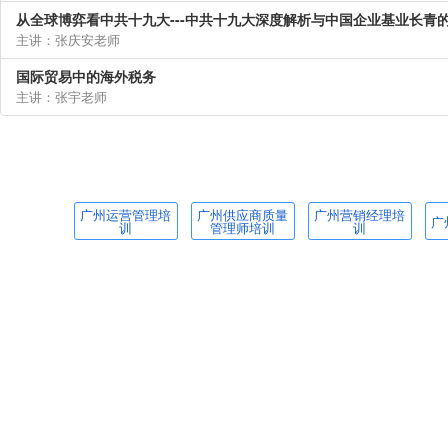
从全球博弈看中共十九大---中共十九大深度解析与中国企业基业长青
主讲：张庆安老师
国际贸易中的海外税务
主讲：张宇老师
广州运营管理培
广州供应商质量
广州营销经理培
广
训
管理师培训
训