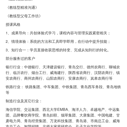
《教练型精准沟通》
《教练型父母工作坊》
授课风格
1、成果导向：共创体验式学习，课程内容与管理实践紧密相关；
2、情境体验：系统的方法和工具即学即用，在行动中提升技能；
3、知行合一：学员直接收获思维的转变、完成从知到行的转化。
部分服务过的客户
银行行业：中德银行、天津建设银行、青岛交行、德州农商行、聊城农
行、临沂农行、烟台工行、威海建行、陕西省农商行、汉阴农商行、镇
安农商行、商州农商行、山阳农商行、安康农商行、岚皋农商行等
铁路行业： 铁路集团、中车集团、中铁集团、青岛西车务段、青岛地铁
等
制造行业及其它行业：
海信学院、交运集团、西北大学EMBA、海洋人力、卓越地产、中远集
团、品牌餐饮商学院、青岛妇联、烟草集团、大唐集团、中国电建、甘
肃电力局、青岛经营集团、万龙科技集团、青岛港、市南总工会、威海
市总工会、智慧招聘、北师大家庭研究会、孔子文化学院等