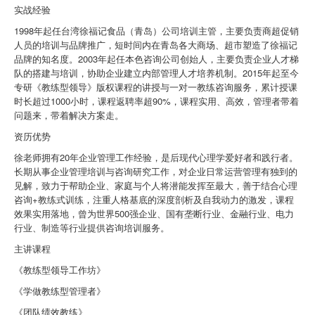
实战经验
1998年起任台湾徐福记食品（青岛）公司培训主管，主要负责商超促销
人员的培训与品牌推广，短时间内在青岛各大商场、超市塑造了徐福记
品牌的知名度。2003年起任本色咨询公司创始人，主要负责企业人才梯
队的搭建与培训，协助企业建立内部管理人才培养机制。2015年起至今
专研《教练型领导》版权课程的讲授与一对一教练咨询服务，累计授课
时长超过1000小时，课程返聘率超90%，课程实用、高效，管理者带着
问题来，带着解决方案走。
资历优势
徐老师拥有20年企业管理工作经验，是后现代心理学爱好者和践行者。
长期从事企业管理培训与咨询研究工作，对企业日常运营管理有独到的
见解，致力于帮助企业、家庭与个人将潜能发挥至最大，善于结合心理
咨询+教练式训练，注重人格基底的深度剖析及自我动力的激发，课程
效果实用落地，曾为世界500强企业、国有垄断行业、金融行业、电力
行业、制造等行业提供咨询培训服务。
主讲课程
《教练型领导工作坊》
《学做教练型管理者》
《团队绩效教练》