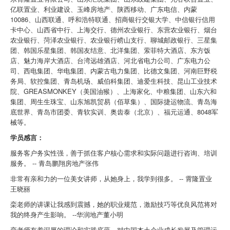
亿联置业、利业建设、玉峰房地产、陕西移动、广东电信、内蒙
10086、山西联通、呼和浩特联通、招商银行交银大学、中信银行信用
卡中心、山西省中行、上海交行、德州农业银行、东营农业银行、烟台
农业银行、菏泽农业银行、农业银行崂山支行、聊城邮政银行、三星集
团、韩国乐星集团、韩国友结意、北洋集团、萦菲特大酒店、东方饭
店、魅力海岸大酒店、台湾远雄酒店、河北省电力公司、广东电力公
司、西电集团、华电集团、内蒙古电力集团、比德文集团、河南巨野税
务局、软控集团、青岛机场、威伯科集团、迪爱生科技、昆山工业技术
院、GREASMONKEY（美国油猴）、上海家化、中粮集团、山东六和
集团、周生生珠宝、山东旭凯贸易（佰草集）、国际捷运物流、青岛海
底世界、青岛市团委、青软实训、奥齿泰（北京）、福元运通、8048军
械等。
学员感言：
服务客户务实性强，善于抓住客户核心需求和实际问题进行咨询、培训
服务。 -- 青岛鹏翔房地产张伟
非常有亲和力的一位美女讲师，从她身上，我学到很多。 -- 霄隆置业
王晓丽
栾老师的讲课让我感到震撼，她的职业规范，激励技巧等优良风范将对
我的终身产生影响。 --华润地产董小明
栾老师有着深厚的理论和实践底蕴，对中国本土企业成长发展及管理运