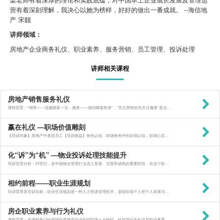
营有着深刻理解，我决心以她为榜样，好好的做出一番成就。 --海信地
产 宋靓
讲师领域：
房地产企业商务礼仪、职业素养、服务营销、员工管理、投诉处理
讲师相关课程
房地产销售服务礼仪
课程背景：“销售——说服顾客一次，服务——感动顾客终身”、“关注营销首先关注服务”是当今成功企业存在的最
赢在礼仪 —职场价值雕刻
【培训对象】房地产中基层员工【培训收益】角色认知，职场角色中的自我认知；职场心态，职场人必备的心态修炼；职业素养，认知核心本质及其应用；商务礼仪，学习职业匹配及规范化；沟通艺术，强化人际互动和体验度。
化“诉”为“机” —物业投诉处理技能提升
培训背景分析：21世纪，是中国物业管理行业进入发展、完善和成熟的重要阶段，在这个阶段中，物业管理公司更明确了自己的行业属性：物业服务公司，确立了它 “服务”的性质。今后，物业服
相约前程——职业生涯规划
培训背景及培训目标：职业生涯规划是一种人力资源管理技术，是组织或个人把个人发展与组织发展相结合，对决定个人职业生涯的个人因素、组织因素和社会因素等进行分析，制定有关对个人一生中在事业发展上的战略设想与
房企职业素养与行为礼仪
课程背景：本课程专门针对现代房地产企业年轻职场人士特征，针对其行为礼仪及职业素养方面出现的弊端进行剖析，并力争精益求精，采用讲授、实际演练、互动体验相结合的方式，具有极强的针对性、指导性、实操性、示范