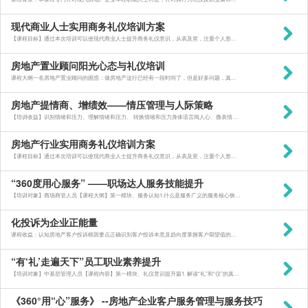
现代商业人士实用商务礼仪培训方案
【课程目标】通过本次培训可以使现代商业人士提升商务礼仪意识，从表及里，注重个人形象，注重内在职业素质修炼；全面塑造良好的个人职业形象，注重个人形象与岗位形象、企业形象的匹配度，赢得客户好感，在竞争中脱
房地产置业顾问阳光心态与礼仪培训
课程大纲一名房地产置业顾问的困惑：做房地产这行已经有一段时间了，但是好多问题，真不知自己该怎么办，心态也出现了问题：客户也有，房子也有，就是不出单，偶而才出一个；感觉自己一直在努力成长，但是沟通问题、
房地产提情商、增绩效——情压管理与人际策略
【培训收益】识别情绪和压力、理解情绪和压力、 转换情绪和压力身体语言阅人心、微表情促提业绩例：近期心情烦躁，面对巨大的工作压力，有火上浇油之感，越急效率越低管理新团队、面对新挑战，就像穿小的衣服，处处
房地产行业实用商务礼仪培训方案
【课程目标】通过本次培训可以使现代商业人士提升商务礼仪意识，从表及里，注重个人形象，注重内在职业素质修炼；全面塑造良好的个人职业形象，注重个人形象与岗位形象、企业形象的匹配度，赢得客户好感，在竞争中脱
“360度用心服务” ——职场达人服务技能提升
【培训对象】商场商管人员【课程大纲】第一模块。服务认知1.什么是服务广义的服务核心狭义的服务核心服务经济时代的服务发展讨论：商场客户素质不高怎么办？2.什么是服务型企业外部服务内部服务服务体系的良性运
化投诉为企业正能量
课程收益：认知房地产客户投诉根因要点正确识别客户投诉本意及趋向度掌握客户期望值的有效管控方法熟悉把握客户投诉技巧及艺术程度理解圆满处理客户投诉的双赢效应课程特色：本培训课程专门针对房地产服务营销人员特
“有‘礼’走遍天下”员工职业素养提升
【培训对象】中基层管理人员【课程内容】第一模块、礼仪意识提升篇1. 解读“礼”和“仪”的真正含义2. 礼仪的核心要素——&ldq
《360°用“心”服务》 --房地产企业客户服务管理与服务技巧