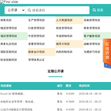
搜索
销售培训
生产管理培训
人力资源培训
采购管理培训
物流管理培训
行政管理培训
研发管理培训
财务管理培训
项目管理培训
中层管理培训
市场营销培训
客户服务培训
商务礼仪培训
质量管理培训
领导力培训
战略管理培训
国际贸易培训
税务会计培训
内部控制培训
沟通技巧培训
职业技能培训
管理体系认证
近期公开课
培训课程
城市
费用
培训时间
Excel+AI 财务赋能...
青岛
￥4500
2026.08.18 - 08.19
向标杆企业学管理：海信成...
青岛
￥3600
2026.08.21 - 08.23
心动力®情绪压力管理训练
青岛
￥4580
2026.08.21 - 08.22