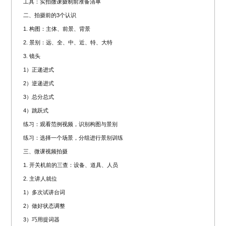
工具：实拍微课摄制前准备清单
二、拍摄前的3个认识
1. 构图：主体、前景、背景
2. 景别：远、全、中、近、特、大特
3. 镜头
1）正递进式
2）逆递进式
3）总分总式
4）跳跃式
练习：观看范例视频，识别构图与景别
练习：选择一个场景，分组进行景别训练
三、微课视频拍摄
1. 开关机前的三查：设备、道具、人员
2. 主讲人就位
1）多次试讲台词
2）做好状态调整
3）巧用提词器