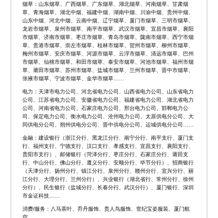
烟草：山东烟草、广西烟草、广东烟草、湖北烟草、河南烟草、甘肃烟
草、青海烟草、湖北中烟、福建中烟、湖南中烟、川渝中烟、贵州中烟、
山东中烟、河北中烟、云南中烟、辽宁烟草、厦门市烟草、三明市烟草、
龙岩市烟草、泉州市烟草、南平市烟草、武汉市烟草、宜昌市烟草、襄阳
市烟草、济南市烟草、枣庄市烟草、青岛市烟草、陇南市烟草、西宁市烟
草、贵港市烟草、崇左市烟草、桂林市烟草、贺州市烟草、柳州市烟草、
梅州市烟草、安庆市烟草、河源市烟草、云浮市烟草、清远市烟草、巴州
市烟草、仙桃市烟草、和田市烟草、泰安市烟草、河池市烟草、福州市烟
草、莆田市烟草、苏州市烟草、盐城市烟草、兰州市烟草、晋中市烟草、
张掖市烟草、宁波市烟草、金华市烟草……
电力：天津市电力公司、河北省电力公司、山西省电力公司、山东省电力
公司、江苏省电力公司、安徽省电力公司、福建省电力公司、湖北省电力
公司、河南省电力公司、石家庄电力公司、邢台电力公司、邯郸电力公
司、保定电力公司、衡水电力公司、沧州电力公司、太原供电分公司、大
同供电分公司、朔州供电分公司、晋中供电分公司、运城供电分公司……
金融：建设银行（浙江分行、黑龙江分行、南宁分行、南平支行、厦门支
行、福州支行、宁德支行、汉口支行、孝感支行、宜昌支行、襄阳支行、
贵阳市支行）、邮储银行（菏泽分行、枣庄分行、石家庄分行、莆田支
行、中山分行、佛山分行、遵义分行、安顺分行、毕节分行）、招商银行
（天津分行、扬州分行、镇江分行、泉州分行、赣州分行、宜兴分行、丽
江分行、大理分行、兰州分行）、兴业银行（湖北省行、常州分行、徐州
分行）、民生银行（盐城分行、长春分行、武汉分行）、厦门银行、深圳
市金证科技……
消费/服务：八马茶叶、乔丹服饰、贵人鸟服饰、世纪宝姿服装、厦门航
空……