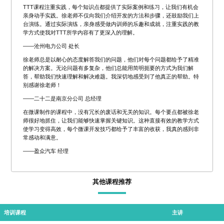
TTT课程注重实践，每个知识点都提供了实际案例和练习，让我们有机会
亲身动手实践。徐老师不仅向我们介绍开发的方法和步骤，还鼓励我们上
台演练。通过实际演练，亲身感受做内训师的乐趣和成就，注重实践的教
学方式使我对TTT所学内容有了更深入的理解。
——沧州电力公司 处长
徐老师总是以耐心的态度解答我们的问题，他们对每个问题都给予了精准
的解决方案。无论问题有多复杂，他们总能用简明扼要的方式为我们解
答，帮助我们快速理解和解决难题。我深切地感受到了他真正的帮助。特
别感谢徐老师！
——二十二是南京分公司 总经理
在微课制作的课程中，没有冗长的废话和无关的知识。每个要点都被徐老
师很好地抓住，让我们能够快速掌握关键知识。这种直接有效的教学方式
使学习变得高效，每个微课开发技巧都给予了丰富的收获，我真的感到非
常感动和满意。
——盈众汽车 经理
其他课程推荐
培训课程
主讲