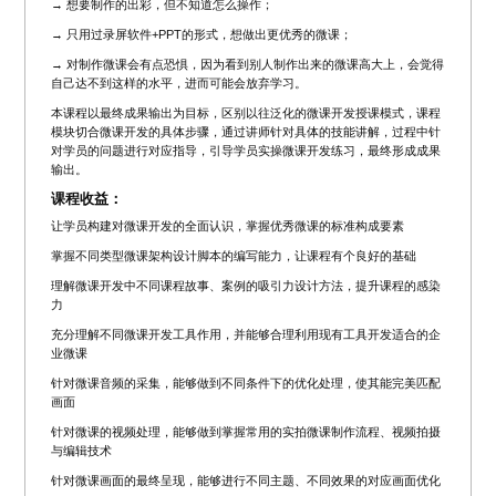
→ 想要制作的出彩，但不知道怎么操作；
→ 只用过录屏软件+PPT的形式，想做出更优秀的微课；
→ 对制作微课会有点恐惧，因为看到别人制作出来的微课高大上，会觉得
自己达不到这样的水平，进而可能会放弃学习。
本课程以最终成果输出为目标，区别以往泛化的微课开发授课模式，课程
模块切合微课开发的具体步骤，通过讲师针对具体的技能讲解，过程中针
对学员的问题进行对应指导，引导学员实操微课开发练习，最终形成成果
输出。
课程收益：
让学员构建对微课开发的全面认识，掌握优秀微课的标准构成要素
掌握不同类型微课架构设计脚本的编写能力，让课程有个良好的基础
理解微课开发中不同课程故事、案例的吸引力设计方法，提升课程的感染
力
充分理解不同微课开发工具作用，并能够合理利用现有工具开发适合的企
业微课
针对微课音频的采集，能够做到不同条件下的优化处理，使其能完美匹配
画面
针对微课的视频处理，能够做到掌握常用的实拍微课制作流程、视频拍摄
与编辑技术
针对微课画面的最终呈现，能够进行不同主题、不同效果的对应画面优化