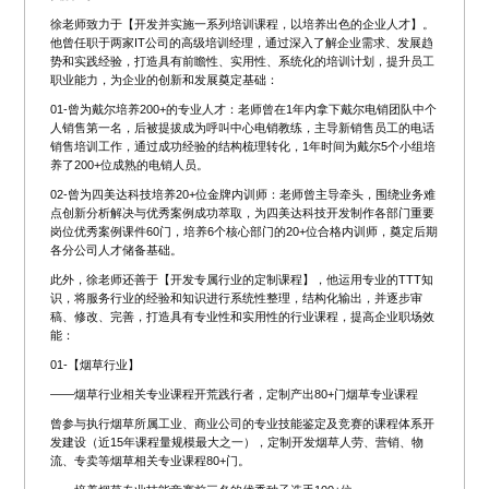
徐老师致力于【开发并实施一系列培训课程，以培养出色的企业人才】。
他曾任职于两家IT公司的高级培训经理，通过深入了解企业需求、发展趋
势和实践经验，打造具有前瞻性、实用性、系统化的培训计划，提升员工
职业能力，为企业的创新和发展奠定基础：
01-曾为戴尔培养200+的专业人才：老师曾在1年内拿下戴尔电销团队中个
人销售第一名，后被提拔成为呼叫中心电销教练，主导新销售员工的电话
销售培训工作，通过成功经验的结构梳理转化，1年时间为戴尔5个小组培
养了200+位成熟的电销人员。
02-曾为四美达科技培养20+位金牌内训师：老师曾主导牵头，围绕业务难
点创新分析解决与优秀案例成功萃取，为四美达科技开发制作各部门重要
岗位优秀案例课件60门，培养6个核心部门的20+位合格内训师，奠定后期
各分公司人才储备基础。
此外，徐老师还善于【开发专属行业的定制课程】，他运用专业的TTT知
识，将服务行业的经验和知识进行系统性整理，结构化输出，并逐步审
稿、修改、完善，打造具有专业性和实用性的行业课程，提高企业职场效
能：
01-【烟草行业】
——烟草行业相关专业课程开荒践行者，定制产出80+门烟草专业课程
曾参与执行烟草所属工业、商业公司的专业技能鉴定及竞赛的课程体系开
发建设（近15年课程量规模最大之一），定制开发烟草人劳、营销、物
流、专卖等烟草相关专业课程80+门。