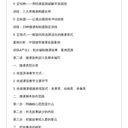
4. 定结构——用经典套路破解开发困惑
训练：三大类微课构建应用
5. 定标题——让观众吸睛有冲动就靠
训练：23种微课程标题制定训练
6. 定形式——根据内容选择适合的微课形式
案例分析：中国烟草微课命题案例
训练&产出1：初步编制微课故事、案例思路
第二讲：微课架构设计及脚本编写
一、微课类型分类
1. 依据具体教学方式：
2. 依据课堂教学主要环节
3. 依据微课视频表现形式：录屏类、动画类、录像类
二、微课脚本协作思路
第一步：明确核心思想是什么
第二步：补充故事缺少的内容
第三步：把握故事招人爱的要点
三、把故事讲的精彩