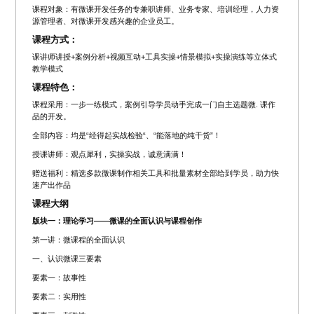
课程对象：有微课开发任务的专兼职讲师、业务专家、培训经理，人力资
源管理者、对微课开发感兴趣的企业员工。
课程方式：
课讲师讲授+案例分析+视频互动+工具实操+情景模拟+实操演练等立体式
教学模式
课程特色：
课程采用：一步一练模式，案例引导学员动手完成一门自主选题微. 课作
品的开发。
全部内容：均是“经得起实战检验“、“能落地的纯干货”！
授课讲师：观点犀利，实操实战，诚意满满！
赠送福利：精选多款微课制作相关工具和批量素材全部给到学员，助力快
速产出作品
课程大纲
版块一：理论学习——微课的全面认识与课程创作
第一讲：微课程的全面认识
一、认识微课三要素
要素一：故事性
要素二：实用性