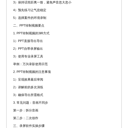
3）保持话筒距离一致，避免声音忽大忽小
4）预先练习让气息稳定
5）选择案件的环境录制
二、PPT转制视频要点
1. PPT转制视频的3种方式
1）PPT直接导出导出
2）PPT自带录屏输出
3）使用专业录屏工具
举例：万兴录影使用示范
2. PPT转制视频的注意事项
1）呈现效果最后审阅
2）讲解前的多次演练
3）确保导出所需格式
3. 常见问题：音画不同步
第一步：拆分音画
第二步：二次创作
三、录屏软件实操步骤