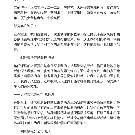
其他行业：上海宝冶，二十二冶，华祥苑、大禾众邦智能科技、厦门宏发
电声科技、顺通达物流、慈洲集团、中环宝集团、领播文化传媒、盈众汽
车、厦门安普格电气、中粮集团
部分客户评价：
在课堂上，我们感受到了一次生动形象的教学，徐老师以丰富的表情和幽
默的语言将原本枯燥的知识变得有趣起来。每一次上课都如同参与一场精
彩的喜剧表演，笑声和学习的乐趣交织在一起，这样的经历让我们难以忘
怀。
——邮储银行菏泽分行 行长
这门课程的内容真的是非常有条理的，从基础知识开始，循序渐进地引导
我们深入理解。每一步都伴随着实际的练习，通过亲身实践，我们真正地
掌握了所学的内容。徐老师的指导总是恰到好处，让我们在实践中逐步提
升，获得了成就感。这种教学方式让我们能够稳扎稳打地进步，感受到了
学习的实际效果。
——天津市电力公司 总经理
在课堂上，徐老师总是以幽默诙谐的方式为我们带来轻松愉快的氛围。他
运用生动的比喻和有趣的故事来解释抽象的概念，让我们在欢声笑语中不
知不觉地学到了知识。这种幽默感让课堂变得活泼有趣，打破了原本的僵
硬氛围，让学习变得更加轻松愉快。我被徐老师的幽默感所感动，深深地
体会到了他们为我们创造的愉快学习环境的影响力。
——朔州供电分公司 处长