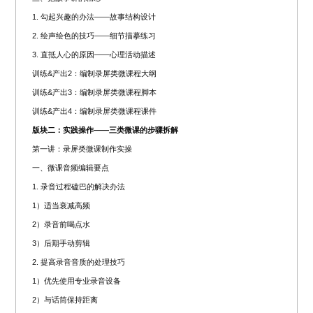
1. 勾起兴趣的办法——故事结构设计
2. 绘声绘色的技巧——细节描摹练习
3. 直抵人心的原因——心理活动描述
训练&产出2：编制录屏类微课程大纲
训练&产出3：编制录屏类微课程脚本
训练&产出4：编制录屏类微课程课件
版块二：实践操作——三类微课的步骤拆解
第一讲：录屏类微课制作实操
一、微课音频编辑要点
1. 录音过程磕巴的解决办法
1）适当衰减高频
2）录音前喝点水
3）后期手动剪辑
2. 提高录音音质的处理技巧
1）优先使用专业录音设备
2）与话筒保持距离