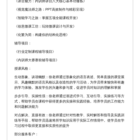
《讲台魅力：内训师讲台八大核心基本功修炼》
《视觉魔法师之路：PPT高效制作与精彩呈现》
《智能学习之旅：掌握五项全能课程开发》
《创意微课工坊：玩转微课设计与开发》
《化繁为简：构建你的结构化思维》
辅导项目：
《行业定制课程辅导项目》
《内训师大赛赛前辅导项目》
授课风格：
生动形象、诙谐幽默：徐老师通过形象化的语言表述、简单直接的课堂展
示、风趣幽默的语言风格以及创造性的学习活动，为学员带来愉快和有趣
的学习体验。激发学生的兴趣和参与度，促进学员对知识的理解和掌握
步步引导、实操性强：徐老师通过渐进式学习、互动引导、实操练习等方
式，帮助学员在课程中获得更多的实操和实践经验。培养学员的工作能力
和问题解决能力
对点解决、直接有效：徐老师通过针对性教学、实时解答和指导及实践训
练等手段，帮助学员迅速将所学知识应用于实际工作情境中。使学员在学
习过程中取得更直接和实质性的提升
部分服务客户：