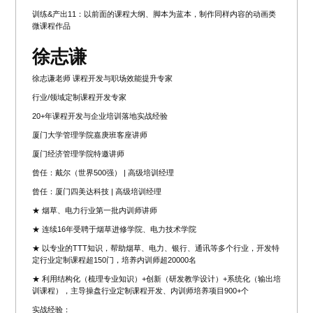
训练&产出11：以前面的课程大纲、脚本为蓝本，制作同样内容的动画类
微课程作品
徐志谦
徐志谦老师 课程开发与职场效能提升专家
行业/领域定制课程开发专家
20+年课程开发与企业培训落地实战经验
厦门大学管理学院嘉庚班客座讲师
厦门经济管理学院特邀讲师
曾任：戴尔（世界500强） | 高级培训经理
曾任：厦门四美达科技 | 高级培训经理
★ 烟草、电力行业第一批内训师讲师
★ 连续16年受聘于烟草进修学院、电力技术学院
★ 以专业的TTT知识，帮助烟草、电力、银行、通讯等多个行业，开发特
定行业定制课程超150门，培养内训师超20000名
★ 利用结构化（梳理专业知识）+创新（研发教学设计）+系统化（输出培
训课程），主导操盘行业定制课程开发、内训师培养项目900+个
实战经验：