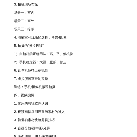
3. 拍摄现场布光
场景一：室内
场景二：室外
场景三：绿幕
4. 演播室和现场的选择，考虑4因素
5. 拍摄的“推拉摇移”
1）自拍杆的正确用法：高、平、低机位
2）手机稳定器：大疆、魔爪、智云
6. 让单机位拍出多机位
7. 虚拟演播室摄制实操
训练：手机/摄像机微课拍摄
四、视频编辑
1. 常用的剪辑软件认识
2. 视频画幅常用设置与素材的导入
3. 轨道轴素材快速剪辑技巧
4. 音画分轨/画中画/分屏
5. 画面调整，切入/缩放/移动