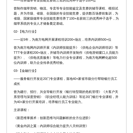
——培养烟草专业技能竞赛前三名的优秀种子选手100+位
曾制作烟草营销、物流、专卖等专业技能鉴定及竞赛的辅导课程、模拟试
题，并为市级、省级、全国级的专业技能竞赛，提供数百场赛前集训，为
省级、国家级烟草专业技能竞赛培养了100+名获前三的优秀种子选手，为
烟草系统的专业人才储备奠定基础。
02-【电力行业】
——近5年，为南方电网开展课程培训200+场次，培养内训师500+位
曾为南方电网内训师开展《内训师技能提升》《供电企业内训师培训》等
TTT专业课程200+场次，并辅导内训师开发制作《供电营销窗口人员能力
提升》、《供电优质服务》等电力行业专业课程，为南方电网孵化超500
位内训师，助力企业传承优秀经验。
03-【金融行业】
——服务银行开发近20门专业课程，落地40+家省市级分行帮助银行员工
成长
曾为建行、招行、兴业等银行开发《银行转型期的危机管理》《大客户关
系管理与深度营销》《职业经理人能力训练》等近20门银行专业课程，并
为40+家分行开展培训，培养银行员工专业能力。
主讲课程：
《新思维掌握术：创新思维与问题解析的全方位进阶》
《黄金内训之翼：内训师综合能力提升八天特训营》