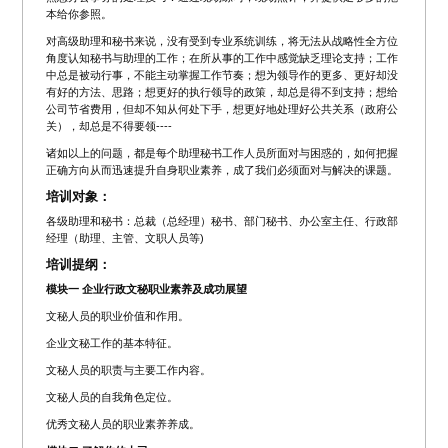
本给你参照。
对高级助理和秘书来说，没有受到专业系统训练，将无法从战略性全方位
角度认知秘书与助理的工作；在所从事的工作中感觉缺乏理论支持；工作
中总是被动行事，不能主动掌握工作节奏；想为领导作的更多、更好却没
有好的方法、思路；想更好的执行领导的政策，却总是得不到支持；想给
公司节省费用，但却不知从何处下手，想更好地处理好公共关系（政府公
关），却总是不得要领----
诸如以上的问题，都是每个助理秘书工作人员所面对与困惑的，如何把握
正确方向从而迅速提升自身职业素养，成了我们必须面对与解决的课题。
培训对象：
各级助理和秘书：总裁（总经理）秘书、部门秘书、办公室主任、行政部
经理（助理、主管、文职人员等)
培训提纲：
模块一 企业行政文秘职业素养及成功展望
文秘人员的职业价值和作用。
企业文秘工作的基本特征。
文秘人员的职责与主要工作内容。
文秘人员的自我角色定位。
优秀文秘人员的职业素养养成。