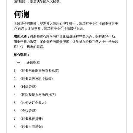
面对挫折，依然快乐的八大秘诀。
何澜
名课堂特聘讲师，华东师大应用心理学硕士，浙江省中小企业创业辅导中
心 首席人才测评师，浙江省中小企业高级指导师。
培训风格：
何老师将心理学与职业化修炼课程完美结合，课程讲述生动、
侧重于脑力激荡、案例分析与情景演练，让学员在轻松互动之中让学员领
略礼仪、形象的真谛。
核心课程：
（一）、金牌课程
1、《职业形象塑造与商务礼仪》
2、《职业素养与职业修炼》
3、《时间管理》
4、《团队凝聚力与沟通技巧》
5、《如何做好企业人》
6、《会议管理》
7、《职业礼仪提升》
8、《职业生涯规划》