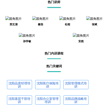
热门讲师
邢文清
秦浩
杜程
张斌
孙学敏
安然
热门内训课程
热门关键词
沈阳品质经理培
沈阳医疗保险培
沈阳管理模式培
训
训
训
沈阳基层干部培
沈阳办公室管理
沈阳品牌战略培
训
培训
训