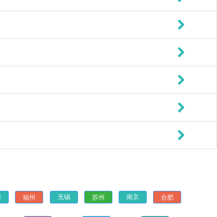
福州
苏州
合肥
门
无锡
南京