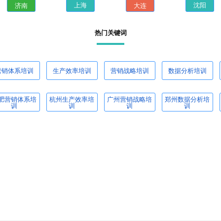
济南
大连
上海
沈阳
热门关键词
营销体系培训
生产效率培训
营销战略培训
数据分析培训
肥营销体系培
杭州生产效率培
广州营销战略培
郑州数据分析培
训
训
训
训