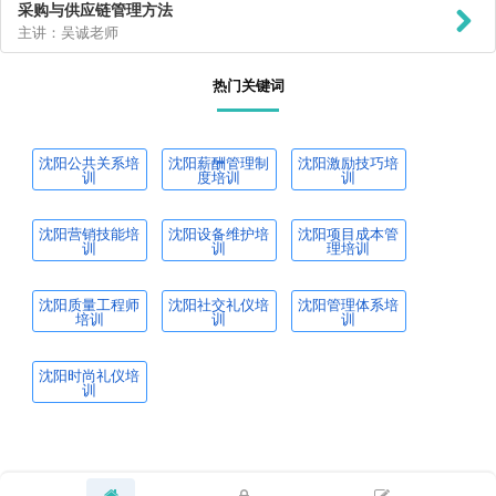
采购与供应链管理方法
主讲：吴诚老师
热门关键词
沈阳公共关系培
沈阳薪酬管理制
沈阳激励技巧培
训
度培训
训
沈阳营销技能培
沈阳设备维护培
沈阳项目成本管
训
训
理培训
沈阳质量工程师
沈阳社交礼仪培
沈阳管理体系培
培训
训
训
沈阳时尚礼仪培
训