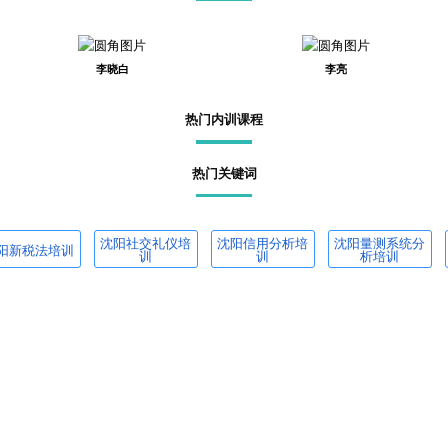
李晓白
李亮
热门内训课程
热门关键词
沈阳社交礼仪培
沈阳信用分析培
沈阳量测系统分
阳新税法培训
训
训
析培训